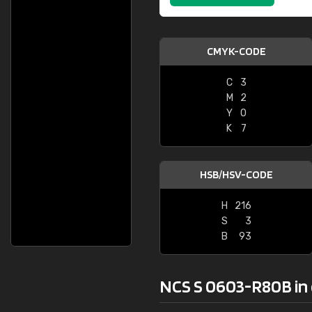
CMYK-CODE
C
3
M
2
Y
0
K
7
HSB/HSV-CODE
H
216
S
3
B
93
NCS S 0603-R80B in 