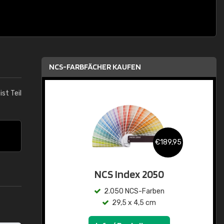
NCS-FARBFÄCHER KAUFEN
ist Teil
€189,95
NCS Index 2050
2.050 NCS-Farben
29,5 x 4,5 cm