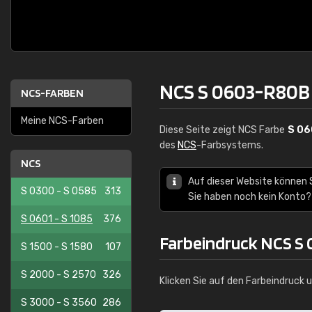
NCS S 0603-R80B
NCS-FARBEN
Meine NCS-Farben
Diese Seite zeigt NCS Farbe
S 0
des
NCS
-Farbsystems.
NCS
Auf dieser Website können 
S 0300 - S 0585
313
Sie haben noch kein Konto?
S 0601 - S 1085
376
Farbeindruck NCS S
S 1500 - S 1580
107
S 2000 - S 2570
326
Klicken Sie auf den Farbeindruck 
S 3000 - S 3560
286