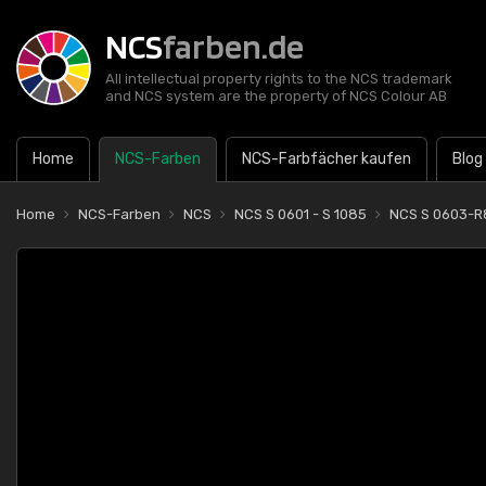
NCS
farben.de
All intellectual property rights to the NCS trademark
and NCS system are the property of NCS Colour AB
Home
NCS-Farben
NCS-Farbfächer kaufen
Blog
Home
NCS-Farben
NCS
NCS S 0601 - S 1085
NCS S 0603-R