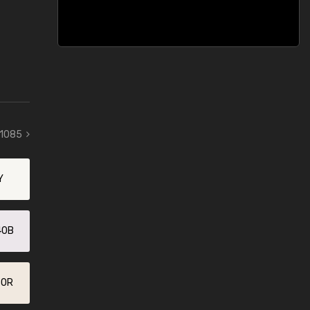
 1085
Y
40B
60R