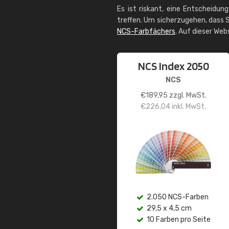
Es ist riskant, eine Entscheidun
treffen. Um sicherzugehen, dass S
NCS-Farbfächers
. Auf dieser Web
NCS Index 2050
NCS
€
189,95
zzgl. MwSt.
€
226,04
inkl. MwSt.
2.050 NCS-Farben
29,5 x 4,5 cm
10 Farben pro Seite