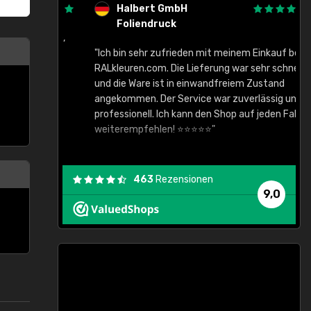
Halbert GmbH
Foliendruck
gute Ware,
"Ich bin sehr zufrieden mit meinem Einkauf bei
RALkleuren.com. Die Lieferung war sehr schnell
"
und die Ware ist in einwandfreiem Zustand
angekommen. Der Service war zuverlässig und
professionell. Ich kann den Shop auf jeden Fall
weiterempfehlen! ⭐⭐⭐⭐⭐"
463
Rezensionen
9,0