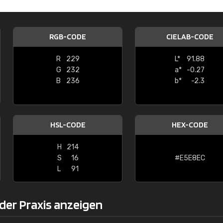
Christiane Schmidt
"Alles so, wie man es sich wünscht, 
RGB-CODE
CIELAB-CODE
schnelle Lieferung."
R
229
L*
91.88
G
232
a*
-0.27
B
236
b*
-2.3
HSL-CODE
HEX-CODE
H
214
S
16
#E5E8EC
L
91
der Praxis anzeigen