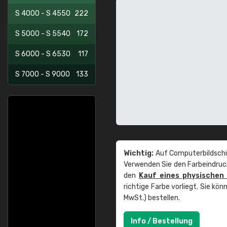
S 4000 - S 4550
222
S 5000 - S 5540
172
S 6000 - S 6530
117
S 7000 - S 9000
133
Wichtig:
Auf Computerbildschi
Verwenden Sie den Farbeindruck
den
Kauf eines physischen
richtige Farbe vorliegt. Sie k
MwSt.) bestellen.
Info / Bestellung