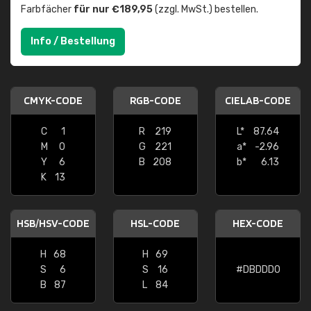
Farbfächer
für nur €189,95
(zzgl. MwSt.) bestellen.
Info / Bestellung
CMYK-CODE
RGB-CODE
CIELAB-CODE
C
1
R
219
L*
87.64
M
0
G
221
a*
-2.96
Y
6
B
208
b*
6.13
K
13
HSB/HSV-CODE
HSL-CODE
HEX-CODE
H
68
H
69
S
6
S
16
#DBDDD0
B
87
L
84