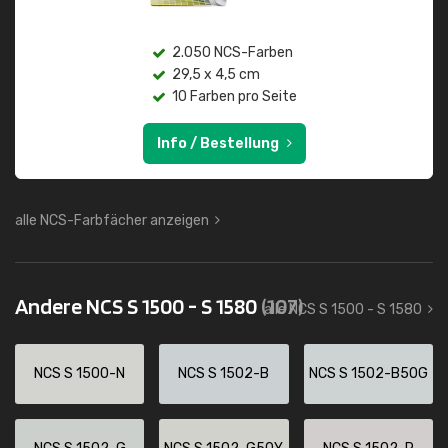
2.050 NCS-Farben
29,5 x 4,5 cm
10 Farben pro Seite
Info / Bestellung
alle NCS-Farbfächer anzeigen
Andere NCS S 1500 - S 1580
(107)
alle NCS S 1500 - S 1580
NCS S 1500-N
NCS S 1502-B
NCS S 1502-B50G