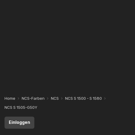
Home
NCS-Farben
NCS
NCS S 1500 - S 1580
NCS S 1505-G50Y
Einloggen