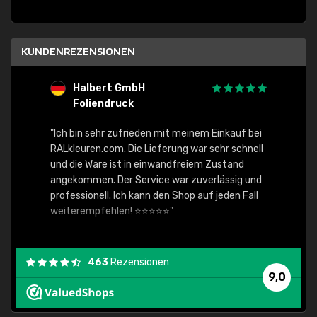
KUNDENREZENSIONEN
Halbert GmbH
S
Foliendruck
E
Ware,
"Ich bin sehr zufrieden mit meinem Einkauf bei
RALkleuren.com. Die Lieferung war sehr schnell
"Schne
und die Ware ist in einwandfreiem Zustand
angekommen. Der Service war zuverlässig und
professionell. Ich kann den Shop auf jeden Fall
weiterempfehlen! ⭐⭐⭐⭐⭐"
463
Rezensionen
9,0