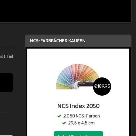
NCS-FARBFÄCHER KAUFEN
ist Teil
€189,95
NCS Index 2050
2.050 NCS-Farben
29,5 x 4,5 cm