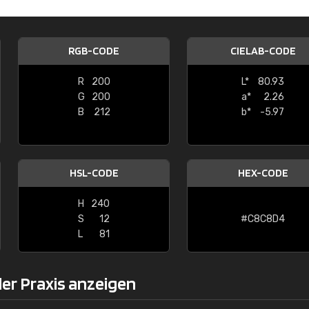
Christiane Schmidt
"Alles so, wie man es sich wünscht, 
RGB-CODE
CIELAB-CODE
schnelle Lieferung."
R
200
L*
80.93
G
200
a*
2.26
B
212
b*
-5.97
HSL-CODE
HEX-CODE
H
240
S
12
#C8C8D4
L
81
er Praxis anzeigen