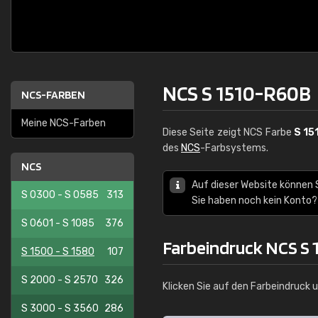
NCS S 1510-R60B
NCS-FARBEN
Meine NCS-Farben
Diese Seite zeigt NCS Farbe
S 15
des
NCS
-Farbsystems.
NCS
Auf dieser Website können 
S 0300 - S 0585
313
Sie haben noch kein Konto?
S 0601 - S 1085
376
Farbeindruck NCS S
S 1500 - S 1580
107
S 2000 - S 2570
326
Klicken Sie auf den Farbeindruck 
S 3000 - S 3560
286