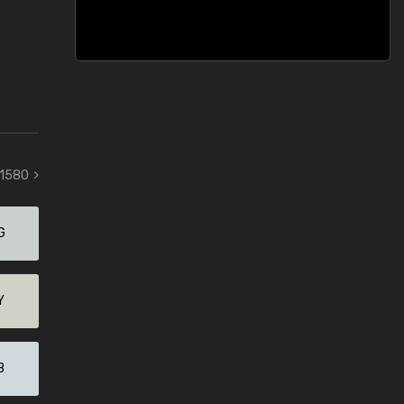
 1580
G
Y
B