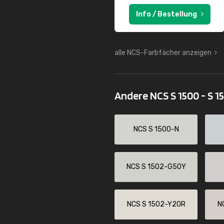
Info / Bestellung
alle NCS-Farbfächer anzeigen
Andere NCS S 1500 - S 1
NCS S 1500-N
NCS S 1502-G50Y
NCS S 1502-Y20R
N