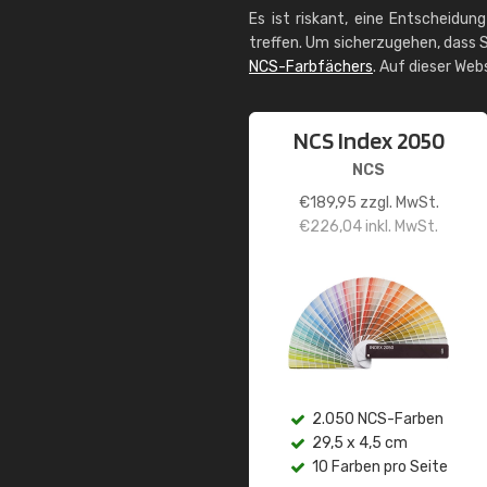
Es ist riskant, eine Entscheidun
treffen. Um sicherzugehen, dass S
NCS-Farbfächers
. Auf dieser Web
NCS Index 2050
NCS
€
189,95
zzgl. MwSt.
€
226,04
inkl. MwSt.
2.050 NCS-Farben
29,5 x 4,5 cm
10 Farben pro Seite