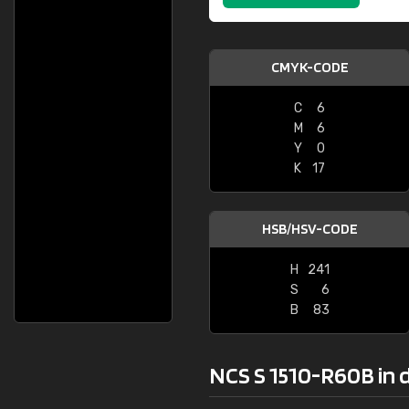
CMYK-CODE
C
6
M
6
Y
0
K
17
HSB/HSV-CODE
H
241
S
6
B
83
NCS S 1510-R60B in d