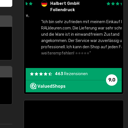
Halbert GmbH
Foliendruck
gute Ware,
"Ich bin sehr zufrieden mit meinem Einkauf bei
RALkleuren.com. Die Lieferung war sehr schnell
"
und die Ware ist in einwandfreiem Zustand
angekommen. Der Service war zuverlässig und
professionell. Ich kann den Shop auf jeden Fall
weiterempfehlen! ⭐⭐⭐⭐⭐"
463
Rezensionen
9,0