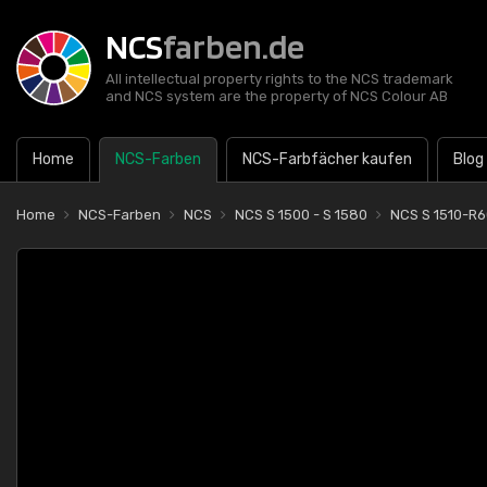
NCS
farben.de
All intellectual property rights to the NCS trademark
and NCS system are the property of NCS Colour AB
Home
NCS-Farben
NCS-Farbfächer kaufen
Blog
Home
NCS-Farben
NCS
NCS S 1500 - S 1580
NCS S 1510-R