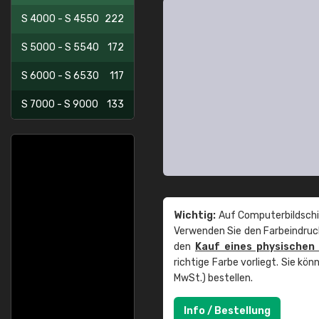
S 4000 - S 4550
222
S 5000 - S 5540
172
S 6000 - S 6530
117
S 7000 - S 9000
133
Wichtig:
Auf Computerbildschi
Verwenden Sie den Farbeindruck
den
Kauf eines physischen
richtige Farbe vorliegt. Sie k
MwSt.) bestellen.
Info / Bestellung