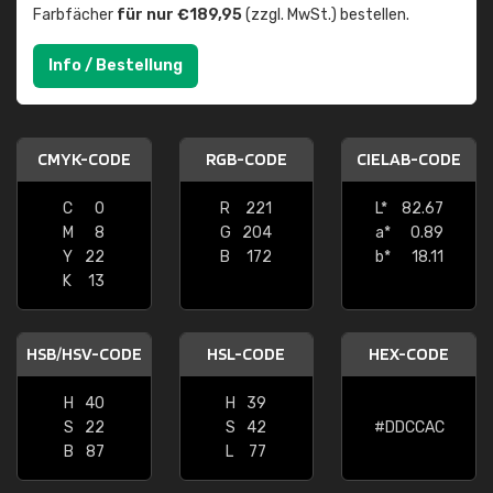
Farbfächer
für nur €189,95
(zzgl. MwSt.) bestellen.
Info / Bestellung
CMYK-CODE
RGB-CODE
CIELAB-CODE
C
0
R
221
L*
82.67
M
8
G
204
a*
0.89
Y
22
B
172
b*
18.11
K
13
HSB/HSV-CODE
HSL-CODE
HEX-CODE
H
40
H
39
S
22
S
42
#DDCCAC
B
87
L
77