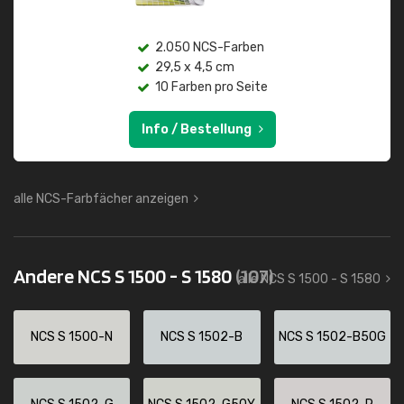
2.050 NCS-Farben
29,5 x 4,5 cm
10 Farben pro Seite
Info / Bestellung
alle NCS-Farbfächer anzeigen
Andere NCS S 1500 - S 1580
(107)
alle NCS S 1500 - S 1580
NCS S 1500-N
NCS S 1502-B
NCS S 1502-B50G