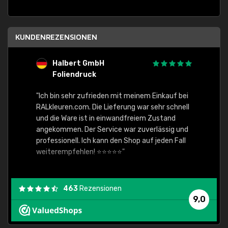
KUNDENREZENSIONEN
Halbert GmbH
S
Foliendruck
E
Ware,
"Ich bin sehr zufrieden mit meinem Einkauf bei
RALkleuren.com. Die Lieferung war sehr schnell
"Schne
und die Ware ist in einwandfreiem Zustand
angekommen. Der Service war zuverlässig und
professionell. Ich kann den Shop auf jeden Fall
weiterempfehlen! ⭐⭐⭐⭐⭐"
463
Rezensionen
9,0