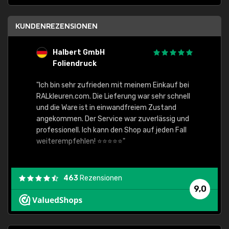
KUNDENREZENSIONEN
Halbert GmbH
S
Foliendruck
E
Ware,
"Ich bin sehr zufrieden mit meinem Einkauf bei
RALkleuren.com. Die Lieferung war sehr schnell
"Schne
und die Ware ist in einwandfreiem Zustand
angekommen. Der Service war zuverlässig und
professionell. Ich kann den Shop auf jeden Fall
weiterempfehlen! ⭐⭐⭐⭐⭐"
463
Rezensionen
9,0