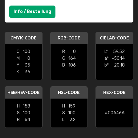
Info / Bestellung
CMYK-CODE
RGB-CODE
CIELAB-CODE
C
100
R
0
L*
59.52
M
0
G
164
a*
-50.14
Y
35
B
106
b*
20.18
K
36
HSB/HSV-CODE
HSL-CODE
HEX-CODE
H
158
H
159
S
100
S
100
#00A46A
B
64
L
32