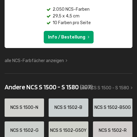
2.050 NCS-Farben
29,5 x 4,5 cm
10 Farben pro Seite
Info / Bestellung
alle NCS-Farbfächer anzeigen
Andere NCS S 1500 - S 1580
(107)
alle NCS S 1500 - S 1580
NCS S 1500-N
NCS S 1502-B
NCS S 1502-B50G
NCS S 1502-G
NCS S 1502-G50Y
NCS S 1502-R