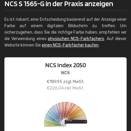
NCS S 1565-G in der Praxis anzeigen
Es ist riskant, eine Entscheidung basierend auf der Anzeige einer
Farbe auf einem digitalen Bildschirm zu treffen. Um
sicherzugehen, dass Sie die richtige Farbe haben, empfehlen wir
die Verwendung eines
physischen NCS-Farbfächers
. Auf dieser
Website können Sie
einen NCS-Farbfächer kaufen
.
NCS Index 2050
NCS
€
189,95
zzgl. MwSt.
€
226,04
inkl. MwSt.