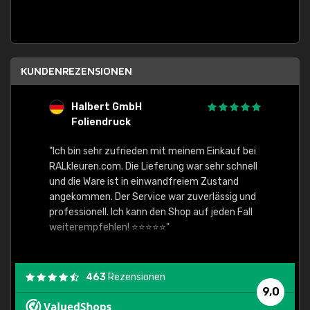
KUNDENREZENSIONEN
Halbert GmbH
S
Foliendruck
E
Ware,
"Ich bin sehr zufrieden mit meinem Einkauf bei
RALkleuren.com. Die Lieferung war sehr schnell
"Schne
und die Ware ist in einwandfreiem Zustand
angekommen. Der Service war zuverlässig und
professionell. Ich kann den Shop auf jeden Fall
weiterempfehlen! ⭐⭐⭐⭐⭐"
463
Rezensionen
9,0