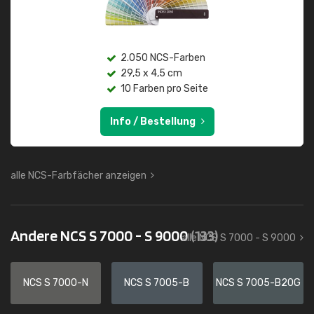
2.050 NCS-Farben
29,5 x 4,5 cm
10 Farben pro Seite
Info / Bestellung
alle NCS-Farbfächer anzeigen
Andere NCS S 7000 - S 9000
(133)
alle NCS S 7000 - S 9000
NCS S 7000-N
NCS S 7005-B
NCS S 7005-B20G