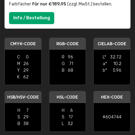
Farbfächer
für nur €189,95
(zzgl. MwSt.) bestellen.
Info / Bestellung
CMYK-CODE
RGB-CODE
CIELAB-CODE
C
0
R
96
L*
32.72
M
26
G
71
a*
10.2
Y
29
B
68
b*
5.96
K
62
HSB/HSV-CODE
HSL-CODE
HEX-CODE
H
7
H
6
S
29
S
17
#604744
B
38
L
32