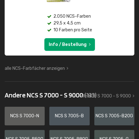
2.050 NCS-Farben
29,5 x 4,5 cm
10 Farben pro Seite
Info / Bestellung
alle NCS-Farbfächer anzeigen
Andere NCS S 7000 - S 9000
(133)
alle NCS S 7000 - S 9000
NCS S 7000-N
NCS S 7005-B
NCS S 7005-B20G