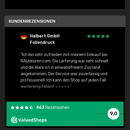
KUNDENREZENSIONEN
Halbert GmbH
S
Foliendruck
E
Ware,
"Ich bin sehr zufrieden mit meinem Einkauf bei
RALkleuren.com. Die Lieferung war sehr schnell
"Schne
und die Ware ist in einwandfreiem Zustand
angekommen. Der Service war zuverlässig und
professionell. Ich kann den Shop auf jeden Fall
weiterempfehlen! ⭐⭐⭐⭐⭐"
463
Rezensionen
9,0