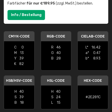
Farbfächer
für nur €189,95
(zzgl. MwSt.) bestellen.
Info / Bestellung
CMYK-CODE
RGB-CODE
CIELAB-CODE
C
0
R
46
L*
16.42
M
13
G
40
a*
0.47
Y
39
B
28
b*
8.93
K
82
HSB/HSV-CODE
HSL-CODE
HEX-CODE
H
40
H
40
S
39
S
24
#2E281C
B
18
L
15