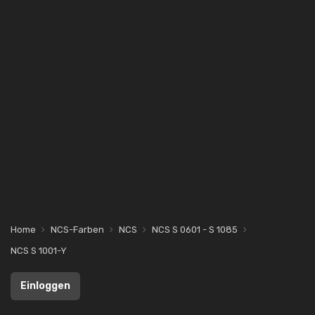
Home
NCS-Farben
NCS
NCS S 0601 - S 1085
NCS S 1001-Y
Einloggen