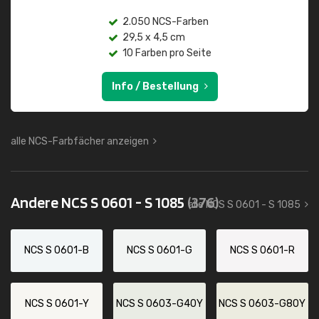
2.050 NCS-Farben
29,5 x 4,5 cm
10 Farben pro Seite
Info / Bestellung
alle NCS-Farbfächer anzeigen
Andere NCS S 0601 - S 1085
(376)
alle NCS S 0601 - S 1085
NCS S 0601-B
NCS S 0601-G
NCS S 0601-R
NCS S 0601-Y
NCS S 0603-G40Y
NCS S 0603-G80Y