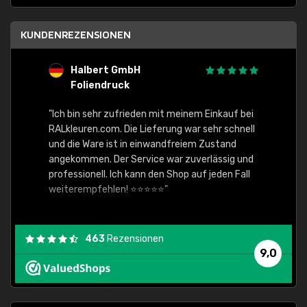
KUNDENREZENSIONEN
Halbert GmbH
S
Foliendruck
E
Ware,
"Ich bin sehr zufrieden mit meinem Einkauf bei
RALkleuren.com. Die Lieferung war sehr schnell
"Schne
und die Ware ist in einwandfreiem Zustand
angekommen. Der Service war zuverlässig und
professionell. Ich kann den Shop auf jeden Fall
weiterempfehlen! ⭐⭐⭐⭐⭐"
463
Rezensionen
9,0