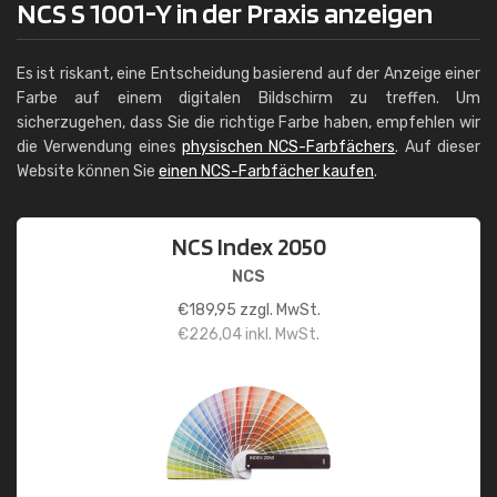
NCS S 1001-Y in der Praxis anzeigen
Es ist riskant, eine Entscheidung basierend auf der Anzeige einer
Farbe auf einem digitalen Bildschirm zu treffen. Um
sicherzugehen, dass Sie die richtige Farbe haben, empfehlen wir
die Verwendung eines
physischen NCS-Farbfächers
. Auf dieser
Website können Sie
einen NCS-Farbfächer kaufen
.
NCS Index 2050
NCS
€
189,95
zzgl. MwSt.
€
226,04
inkl. MwSt.