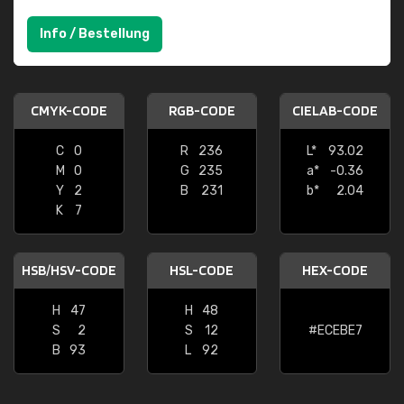
Info / Bestellung
CMYK-CODE
RGB-CODE
CIELAB-CODE
C
0
R
236
L*
93.02
M
0
G
235
a*
-0.36
Y
2
B
231
b*
2.04
K
7
HSB/HSV-CODE
HSL-CODE
HEX-CODE
H
47
H
48
S
2
S
12
#ECEBE7
B
93
L
92