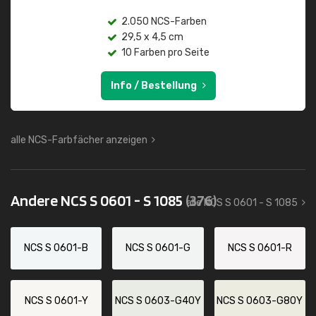
2.050 NCS-Farben
29,5 x 4,5 cm
10 Farben pro Seite
Info / Bestellung
alle NCS-Farbfächer anzeigen
Andere NCS S 0601 - S 1085
(376)
alle NCS S 0601 - S 1085
NCS S 0601-B
NCS S 0601-G
NCS S 0601-R
NCS S 0601-Y
NCS S 0603-G40Y
NCS S 0603-G80Y