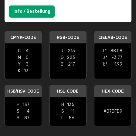
Info / Bestellung
CMYK-CODE
RGB-CODE
CIELAB-CODE
C
4
R
215
L*
88.08
M
0
G
223
a*
-3.77
Y
3
B
217
b*
1.99
K
13
HSB/HSV-CODE
HSL-CODE
HEX-CODE
H
137
H
135
S
4
S
11
#D7DFD9
B
87
L
86