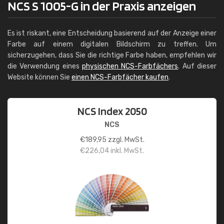
NCS S 1005-G in der Praxis anzeigen
Es ist riskant, eine Entscheidung basierend auf der Anzeige einer
Farbe auf einem digitalen Bildschirm zu treffen. Um
sicherzugehen, dass Sie die richtige Farbe haben, empfehlen wir
die Verwendung eines
physischen NCS-Farbfächers
. Auf dieser
Website können Sie
einen NCS-Farbfächer kaufen
.
NCS Index 2050
NCS
€
189,95
zzgl. MwSt.
€
226,04
inkl. MwSt.