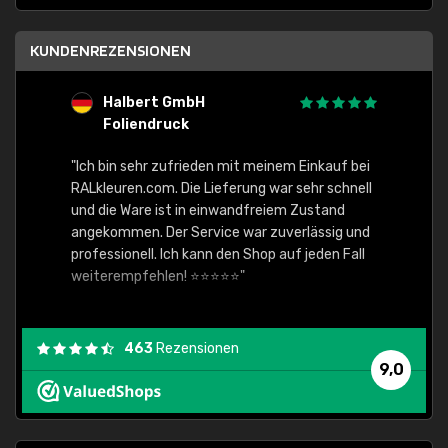
KUNDENREZENSIONEN
Halbert GmbH
S
Foliendruck
E
Ware,
"Ich bin sehr zufrieden mit meinem Einkauf bei
RALkleuren.com. Die Lieferung war sehr schnell
"Schne
und die Ware ist in einwandfreiem Zustand
angekommen. Der Service war zuverlässig und
professionell. Ich kann den Shop auf jeden Fall
weiterempfehlen! ⭐⭐⭐⭐⭐"
463
Rezensionen
9,0