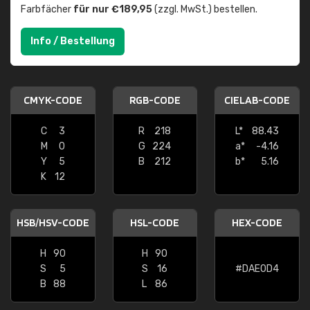
Farbfächer
für nur €189,95
(zzgl. MwSt.) bestellen.
Info / Bestellung
CMYK-CODE
RGB-CODE
CIELAB-CODE
C
3
R
218
L*
88.43
M
0
G
224
a*
-4.16
Y
5
B
212
b*
5.16
K
12
HSB/HSV-CODE
HSL-CODE
HEX-CODE
H
90
H
90
S
5
S
16
#DAE0D4
B
88
L
86