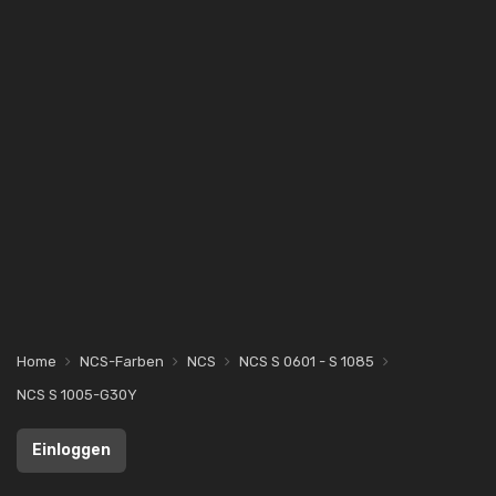
Home
NCS-Farben
NCS
NCS S 0601 - S 1085
NCS S 1005-G30Y
Einloggen