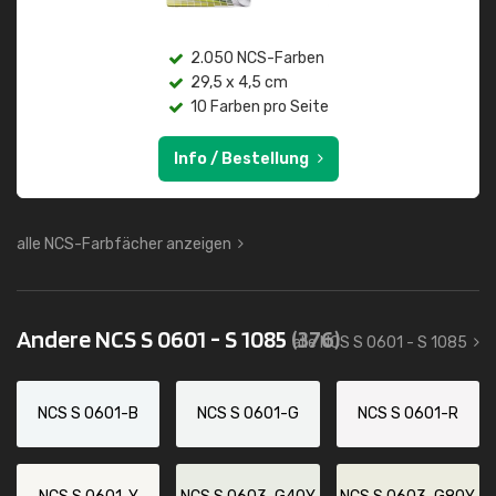
2.050 NCS-Farben
29,5 x 4,5 cm
10 Farben pro Seite
Info / Bestellung
alle NCS-Farbfächer anzeigen
Andere NCS S 0601 - S 1085
(376)
alle NCS S 0601 - S 1085
NCS S 0601-B
NCS S 0601-G
NCS S 0601-R