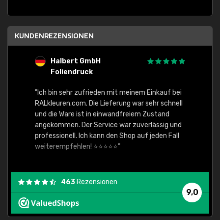
KUNDENREZENSIONEN
Halbert GmbH
S
Foliendruck
E
Ware,
"Ich bin sehr zufrieden mit meinem Einkauf bei
RALkleuren.com. Die Lieferung war sehr schnell
"Schne
und die Ware ist in einwandfreiem Zustand
angekommen. Der Service war zuverlässig und
professionell. Ich kann den Shop auf jeden Fall
weiterempfehlen! ⭐⭐⭐⭐⭐"
463
Rezensionen
9,0