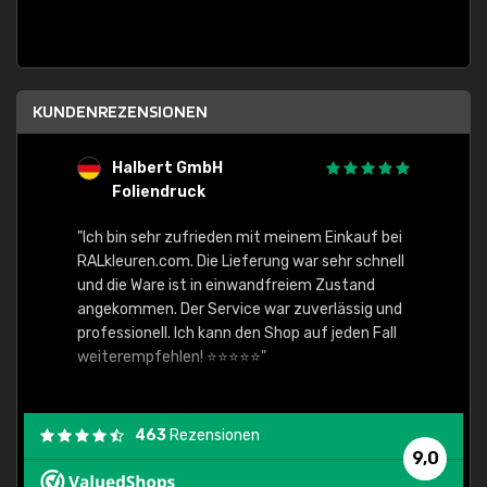
KUNDENREZENSIONEN
Halbert GmbH
S
Foliendruck
E
Ware,
"Ich bin sehr zufrieden mit meinem Einkauf bei
RALkleuren.com. Die Lieferung war sehr schnell
"Schne
und die Ware ist in einwandfreiem Zustand
angekommen. Der Service war zuverlässig und
professionell. Ich kann den Shop auf jeden Fall
weiterempfehlen! ⭐⭐⭐⭐⭐"
463
Rezensionen
9,0