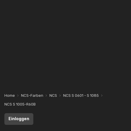
Home
NCS-Farben
NCS
NCS S 0601 - S 1085
NCS S 1005-R60B
Einloggen