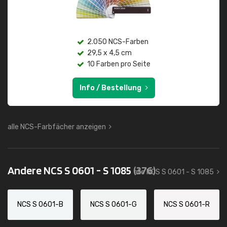
2.050 NCS-Farben
29,5 x 4,5 cm
10 Farben pro Seite
Info / Bestellung
alle NCS-Farbfächer anzeigen
Andere NCS S 0601 - S 1085
(376)
alle NCS S 0601 - S 1085
NCS S 0601-B
NCS S 0601-G
NCS S 0601-R