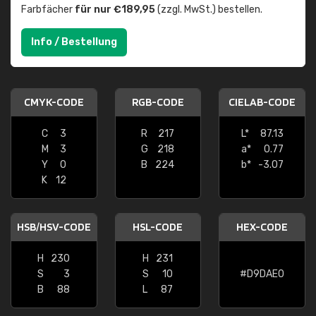
Farbfächer
für nur €189,95
(zzgl. MwSt.) bestellen.
Info / Bestellung
CMYK-CODE
RGB-CODE
CIELAB-CODE
C
3
R
217
L*
87.13
M
3
G
218
a*
0.77
Y
0
B
224
b*
-3.07
K
12
HSB/HSV-CODE
HSL-CODE
HEX-CODE
H
230
H
231
S
3
S
10
#D9DAE0
B
88
L
87