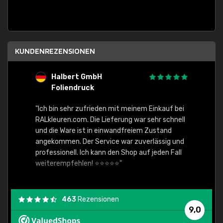
KUNDENREZENSIONEN
Halbert GmbH
S
Foliendruck
E
Ware,
"Ich bin sehr zufrieden mit meinem Einkauf bei
RALkleuren.com. Die Lieferung war sehr schnell
"Schne
und die Ware ist in einwandfreiem Zustand
angekommen. Der Service war zuverlässig und
professionell. Ich kann den Shop auf jeden Fall
weiterempfehlen! ⭐⭐⭐⭐⭐"
463
Rezensionen
9,0