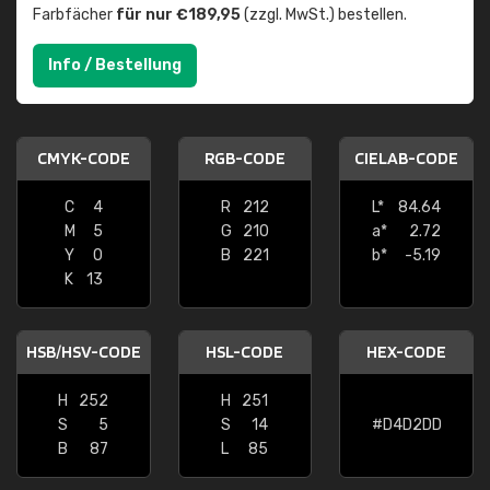
Farbfächer
für nur €189,95
(zzgl. MwSt.) bestellen.
Info / Bestellung
CMYK-CODE
RGB-CODE
CIELAB-CODE
C
4
R
212
L*
84.64
M
5
G
210
a*
2.72
Y
0
B
221
b*
-5.19
K
13
HSB/HSV-CODE
HSL-CODE
HEX-CODE
H
252
H
251
S
5
S
14
#D4D2DD
B
87
L
85