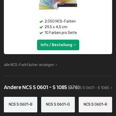
2.050 NCS-Farben
29,5 x 4,5 cm
10 Farben pro Seite
Info / Bestellung
alle NCS-Farbfächer anzeigen
Andere NCS S 0601 - S 1085
(376)
alle NCS S 0601 - S 1085
NCS S 0601-B
NCS S 0601-G
NCS S 0601-R