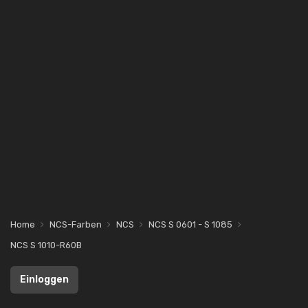
Home
NCS-Farben
NCS
NCS S 0601 - S 1085
NCS S 1010-R60B
Einloggen