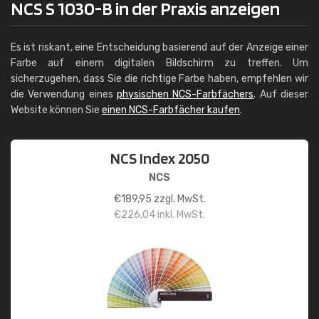
NCS S 1030-B in der Praxis anzeigen
Es ist riskant, eine Entscheidung basierend auf der Anzeige einer
Farbe auf einem digitalen Bildschirm zu treffen. Um
sicherzugehen, dass Sie die richtige Farbe haben, empfehlen wir
die Verwendung eines
physischen NCS-Farbfächers
. Auf dieser
Website können Sie
einen NCS-Farbfächer kaufen
.
NCS Index 2050
NCS
€
189,95
zzgl. MwSt.
€
226,04
inkl. MwSt.