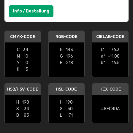
Info / Bestellung
CMYK-CODE
RGB-CODE
CIELAB-CODE
C
34
R
143
L*
76.3
M
10
G
196
a*
-11.88
Y
0
B
218
b*
-16.5
K
15
HSB/HSV-CODE
HSL-CODE
HEX-CODE
H
198
H
198
S
34
S
50
#8FC4DA
B
85
L
71