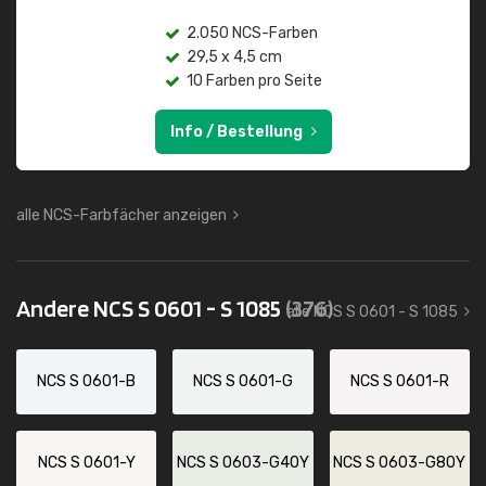
2.050 NCS-Farben
29,5 x 4,5 cm
10 Farben pro Seite
Info / Bestellung
alle NCS-Farbfächer anzeigen
Andere NCS S 0601 - S 1085
(376)
alle NCS S 0601 - S 1085
NCS S 0601-B
NCS S 0601-G
NCS S 0601-R
NCS S 0601-Y
NCS S 0603-G40Y
NCS S 0603-G80Y