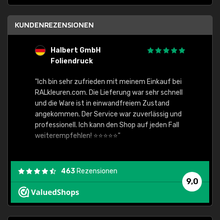
KUNDENREZENSIONEN
Halbert GmbH
S
Foliendruck
E
Ware,
"Ich bin sehr zufrieden mit meinem Einkauf bei
RALkleuren.com. Die Lieferung war sehr schnell
"Schne
und die Ware ist in einwandfreiem Zustand
angekommen. Der Service war zuverlässig und
professionell. Ich kann den Shop auf jeden Fall
weiterempfehlen! ⭐⭐⭐⭐⭐"
463
Rezensionen
9,0