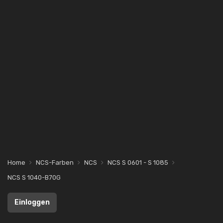
Home
NCS-Farben
NCS
NCS S 0601 - S 1085
NCS S 1040-B70G
Einloggen