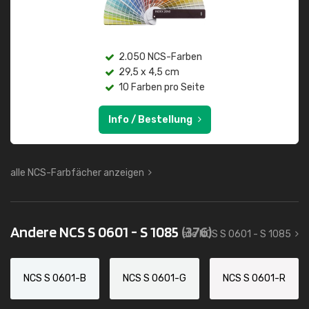
2.050 NCS-Farben
29,5 x 4,5 cm
10 Farben pro Seite
Info / Bestellung
alle NCS-Farbfächer anzeigen
Andere NCS S 0601 - S 1085
(376)
alle NCS S 0601 - S 1085
NCS S 0601-B
NCS S 0601-G
NCS S 0601-R