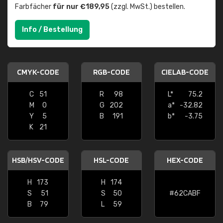
Farbfächer
für nur €189,95
(zzgl. MwSt.) bestellen.
Info / Bestellung
CMYK-CODE
RGB-CODE
CIELAB-CODE
C
51
R
98
L*
75.2
M
0
G
202
a*
-32.82
Y
5
B
191
b*
-3.75
K
21
HSB/HSV-CODE
HSL-CODE
HEX-CODE
H
173
H
174
S
51
S
50
#62CABF
B
79
L
59