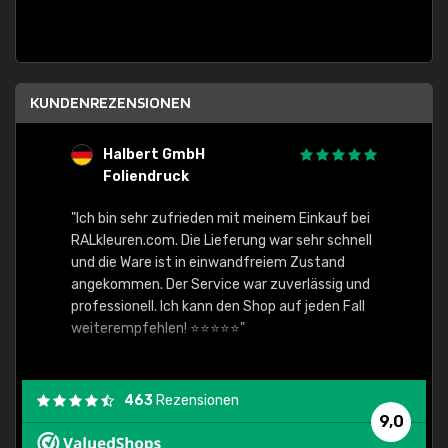
KUNDENREZENSIONEN
Halbert GmbH
S
Foliendruck
E
Ware,
"Ich bin sehr zufrieden mit meinem Einkauf bei
RALkleuren.com. Die Lieferung war sehr schnell
"Schne
und die Ware ist in einwandfreiem Zustand
angekommen. Der Service war zuverlässig und
professionell. Ich kann den Shop auf jeden Fall
weiterempfehlen! ⭐⭐⭐⭐⭐"
463
Rezensionen
9,0