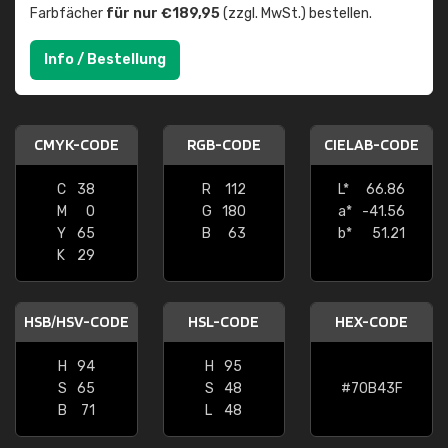
Farbfächer
für nur €189,95
(zzgl. MwSt.) bestellen.
Info / Bestellung
CMYK-CODE
RGB-CODE
CIELAB-CODE
C
38
R
112
L*
66.86
M
0
G
180
a*
-41.56
Y
65
B
63
b*
51.21
K
29
HSB/HSV-CODE
HSL-CODE
HEX-CODE
H
94
H
95
S
65
S
48
#70B43F
B
71
L
48