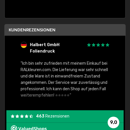
KUNDENREZENSIONEN
Halbert GmbH
S
Foliendruck
E
Ware,
"Ich bin sehr zufrieden mit meinem Einkauf bei
RALkleuren.com. Die Lieferung war sehr schnell
"Schne
und die Ware ist in einwandfreiem Zustand
angekommen. Der Service war zuverlässig und
professionell. Ich kann den Shop auf jeden Fall
weiterempfehlen! ⭐⭐⭐⭐⭐"
463
Rezensionen
9,0