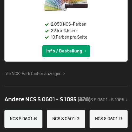
2.050 NCS-Farben
29,5 x 4,5 cm
10 Farben pro Seite
Info / Bestellung
alle NCS-Farbfächer anzeigen
Andere NCS S 0601 - S 1085
(376)
alle NCS S 0601 - S 1085
NCS S 0601-B
NCS S 0601-G
NCS S 0601-R