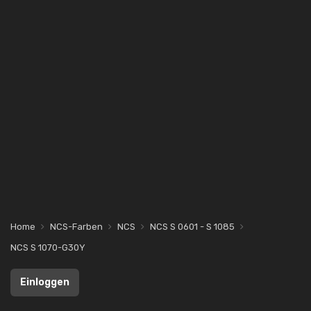
Home
NCS-Farben
NCS
NCS S 0601 - S 1085
NCS S 1070-G30Y
Einloggen