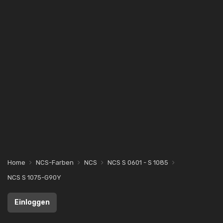
Home
NCS-Farben
NCS
NCS S 0601 - S 1085
NCS S 1075-G90Y
Einloggen