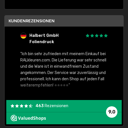
KUNDENREZENSIONEN
Halbert GmbH
S
Foliendruck
E
Ware,
"Ich bin sehr zufrieden mit meinem Einkauf bei
RALkleuren.com. Die Lieferung war sehr schnell
"Schne
und die Ware ist in einwandfreiem Zustand
angekommen. Der Service war zuverlässig und
professionell. Ich kann den Shop auf jeden Fall
weiterempfehlen! ⭐⭐⭐⭐⭐"
463
Rezensionen
9,0