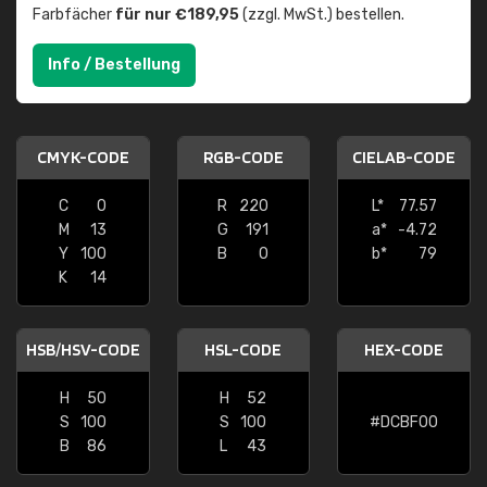
Farbfächer
für nur €189,95
(zzgl. MwSt.) bestellen.
Info / Bestellung
CMYK-CODE
RGB-CODE
CIELAB-CODE
C
0
R
220
L*
77.57
M
13
G
191
a*
-4.72
Y
100
B
0
b*
79
K
14
HSB/HSV-CODE
HSL-CODE
HEX-CODE
H
50
H
52
S
100
S
100
#DCBF00
B
86
L
43