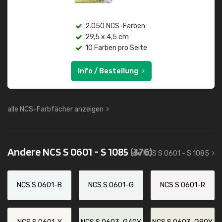
2.050 NCS-Farben
29,5 x 4,5 cm
10 Farben pro Seite
Info / Bestellung
alle NCS-Farbfächer anzeigen
Andere NCS S 0601 - S 1085
(376)
alle NCS S 0601 - S 1085
NCS S 0601-B
NCS S 0601-G
NCS S 0601-R